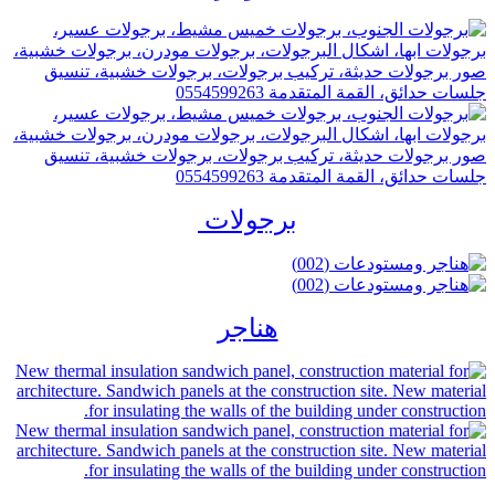
برجولات
هناجر