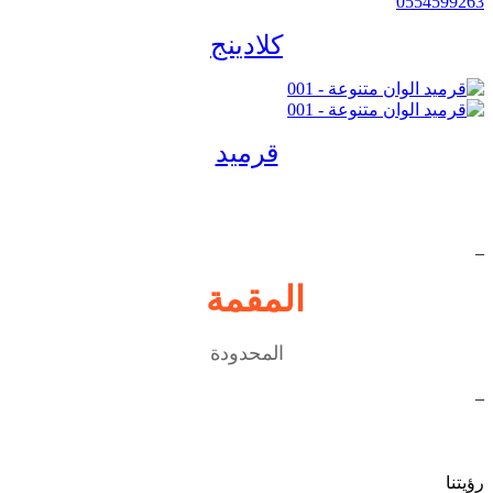
كلادينج
قرميد
_
شركة
المقمة
الحديثة
المحدودة
_
رؤيتنا