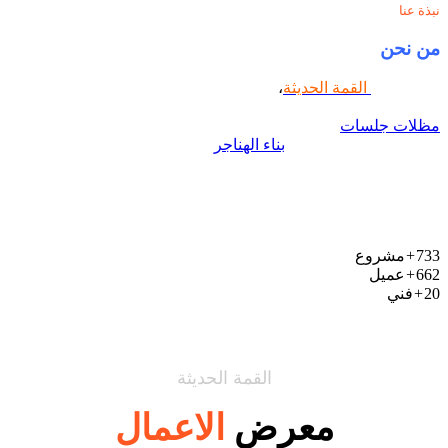
نبذة عنا
من نحن
نحن شركة
القمة الحديثة
،
المحدودة شركة رائدة في المقاولات
العامة وأعمال الحدادة والديكورات الخارجية مثل مظلات سيارات
مظلات جلسات
تنسيق جلسات وحدائق سواتر برجولات شبوك ولدينا
فريق فني متخصص في
بناء الهناجر
والمستودعات والتجديد
والصيانة في جميع أعمال الحدادة وغيرها من الخدمات ويتم تنفيذ
جميع الاعمال بأعلى جودة ووفق المعايير والإشتراطات الهندسية في
المملكة العربية السعودية وبأحدث المعدات التي ستقدّم النتيجة
الأفضل لعملائنا.
733
+
مشروع
662
+
عميل
20
+
فني
القمة الحديثة
معرض
الاعمال