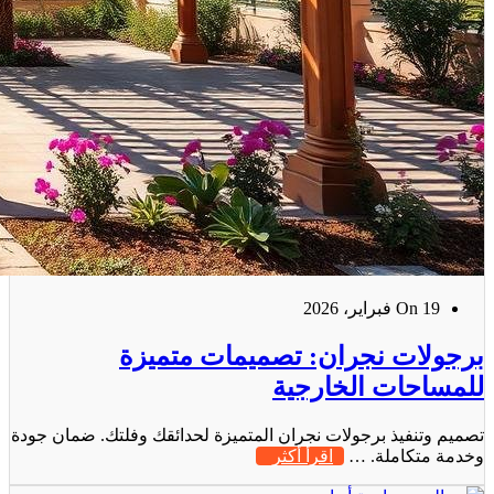
On 19 فبراير، 2026
برجولات نجران: تصميمات متميزة
للمساحات الخارجية
تصميم وتنفيذ برجولات نجران المتميزة لحدائقك وفلتك. ضمان جودة
وخدمة متكاملة. …
اقرأ أكثر