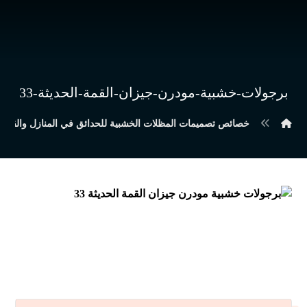
برجولات-خشبية-مودرن-جيزان-القمة-الحديثة-33
خصائص تصميمات المظلات الخشبية للحدائق في المنازل والقصور 